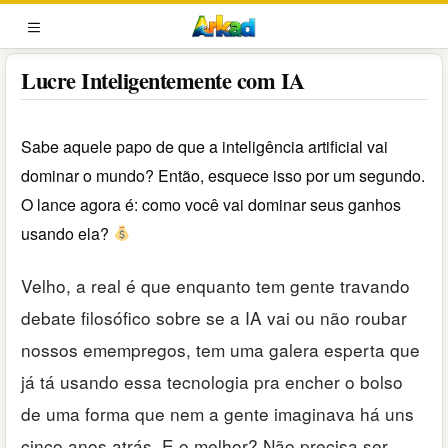
Pular
para
MENU
o
Lucre Inteligentemente com IA
conteúdo
Sabe aquele papo de que a inteligência artificial vai
dominar o mundo? Então, esquece isso por um segundo.
O lance agora é: como você vai dominar seus ganhos
usando ela?
Velho, a real é que enquanto tem gente travando
debate filosófico sobre se a IA vai ou não roubar
nossos emempregos, tem uma galera esperta que
já tá usando essa tecnologia pra encher o bolso
de uma forma que nem a gente imaginava há uns
cinco anos atrás. E o melhor? Não precisa ser