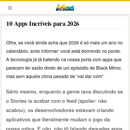
Pular
para
MENU
o
10 Apps Incríveis para 2026
conteúdo
Olha, se você ainda acha que 2026 é só mais um ano no
calendário, sinto informar: você está dormindo no ponto.
A tecnologia já tá batendo na nossa porta com apps que
parecem ter saído direto de um episódio de Black Mirror,
mas sem aquele clima pesado de “vai dar ruim”.
Sério mesmo, enquanto a gente tava discutindo se
o Stories ia acabar com o feed (spoiler: não
acabou), os desenvolvedores estavam criando
aplicativos que literalmente mudam o jogo da
nossa rotina. E não, não tô falando daqueles apps