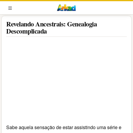
Pular
para
MENU
o
Revelando Ancestrais: Genealogia
conteúdo
Descomplicada
Sabe aquela sensação de estar assistindo uma série e