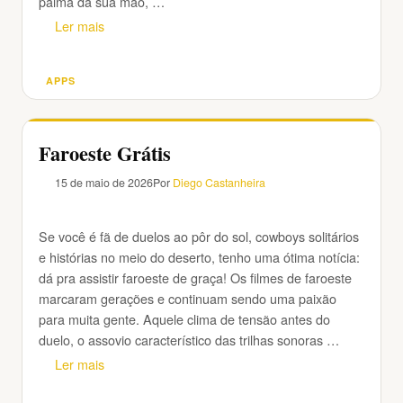
palma da sua mão, …
Ler mais
APPS
Categorias
Faroeste Grátis
15 de maio de 2026
Por
Diego Castanheira
Se você é fã de duelos ao pôr do sol, cowboys solitários
e histórias no meio do deserto, tenho uma ótima notícia:
dá pra assistir faroeste de graça! Os filmes de faroeste
marcaram gerações e continuam sendo uma paixão
para muita gente. Aquele clima de tensão antes do
duelo, o assovio característico das trilhas sonoras …
Ler mais