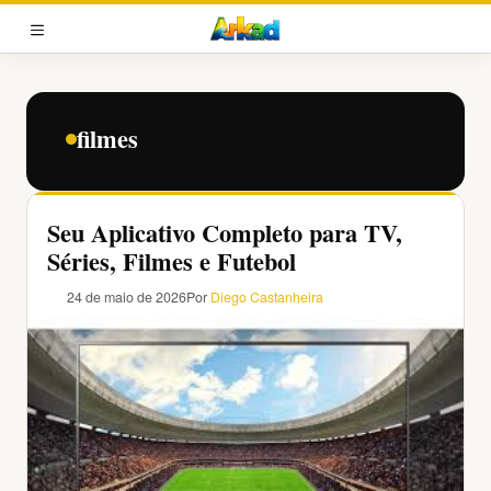
Pular
para
MENU
o
conteúdo
filmes
Seu Aplicativo Completo para TV,
Séries, Filmes e Futebol
24 de maio de 2026
Por
Diego Castanheira