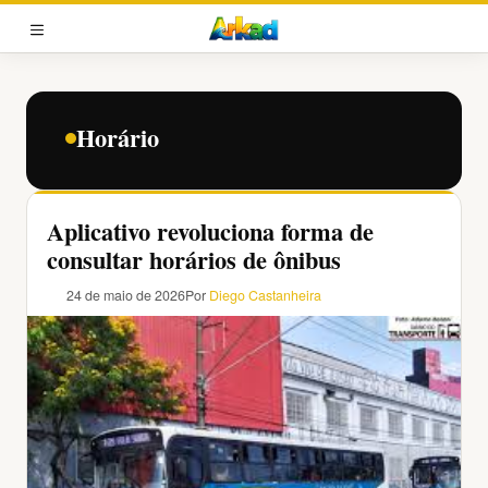
Pular
para
MENU
o
conteúdo
Horário
Aplicativo revoluciona forma de
consultar horários de ônibus
24 de maio de 2026
Por
Diego Castanheira