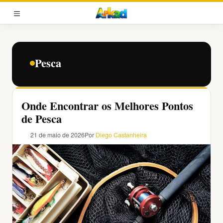
Pular
para
MENU
o
conteúdo
Pesca
Onde Encontrar os Melhores Pontos
de Pesca
21 de maio de 2026
Por
Diego Castanheira