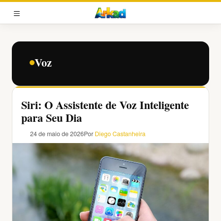
Pular
para
MENU
o
conteúdo
Voz
Siri: O Assistente de Voz Inteligente
para Seu Dia
24 de maio de 2026
Por
Diego Castanheira