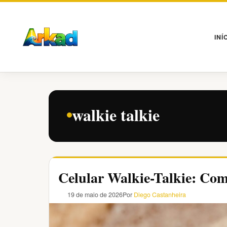
Pular
para
o
INÍ
conteúdo
walkie talkie
Celular Walkie-Talkie: Co
19 de maio de 2026
Por
Diego Castanheira