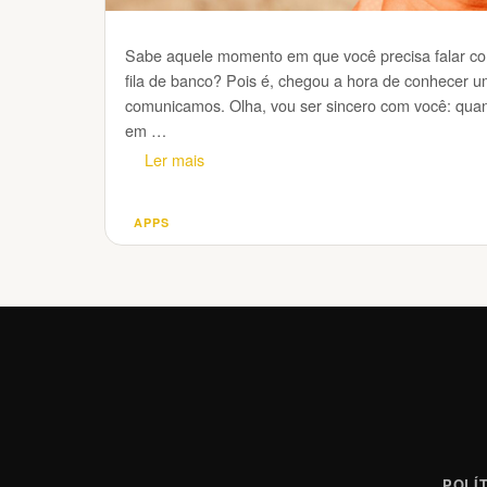
Sabe aquele momento em que você precisa falar co
fila de banco? Pois é, chegou a hora de conhecer 
comunicamos. Olha, vou ser sincero com você: quand
em …
Ler mais
APPS
Categorias
POLÍ