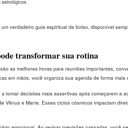
 astrológicos
m verdadeiro guia espiritual de bolso, disponível semp
ode transformar sua rotina
 são as melhores horas para reuniões importantes, con
cas em mãos, você organiza sua agenda de forma mais e
m a tomar decisões mais assertivas após começarem a a
s de Vênus e Marte. Esses ciclos cósmicos impactam dir
iário emocional. Ao revisar previsões passadas, você 