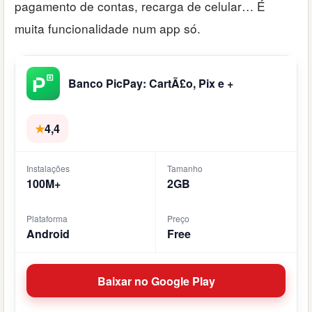
pagamento de contas, recarga de celular… É
muita funcionalidade num app só.
Banco PicPay: CartÃ£o, Pix e +
★
4,4
Instalações
Tamanho
100M+
2GB
Plataforma
Preço
Android
Free
Baixar no Google Play