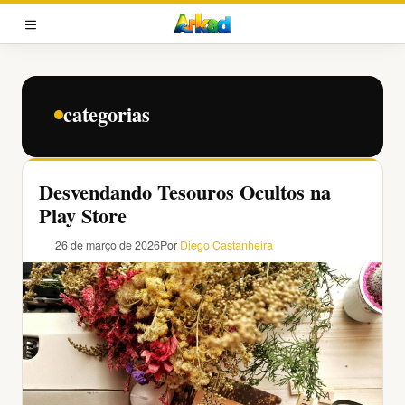
Pular
para
MENU
o
conteúdo
categorias
Desvendando Tesouros Ocultos na
Play Store
26 de março de 2026
Por
Diego Castanheira