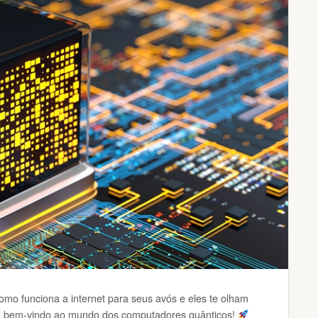
mo funciona a internet para seus avós e eles te olham
 é, bem-vindo ao mundo dos computadores quânticos!