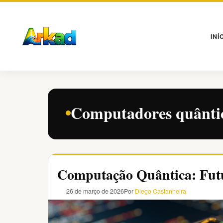
Pular
para
o
INÍ
conteúdo
Computadores quânti
Computação Quântica: Fut
26 de março de 2026
Por
Diego Castanheira