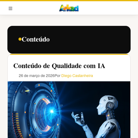
Pular
para
MENU
o
conteúdo
Conteúdo
Conteúdo de Qualidade com IA
26 de março de 2026
Por
Diego Castanheira