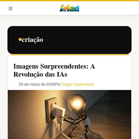
Pular
para
MENU
o
conteúdo
criação
Imagens Surpreendentes: A
Revolução das IAs
26 de março de 2026
Por
Diego Castanheira