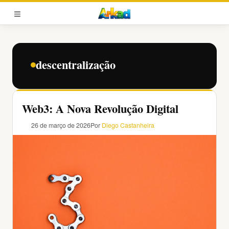
Pular
para
MENU
o
conteúdo
descentralização
Web3: A Nova Revolução Digital
26 de março de 2026
Por
Diego Castanheira