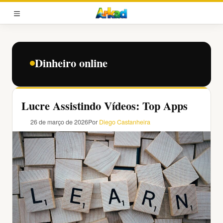
Pular
para
MENU
o
conteúdo
Dinheiro online
Lucre Assistindo Vídeos: Top Apps
26 de março de 2026
Por
Diego Castanheira