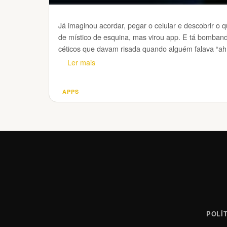
Já imaginou acordar, pegar o celular e descobrir o 
de místico de esquina, mas virou app. E tá bomband
céticos que davam risada quando alguém falava “ah,
Ler mais
APPS
Categorias
POLÍ