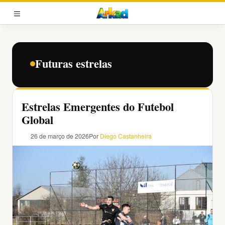
Pular
para
MENU
o
conteúdo
Futuras estrelas
Estrelas Emergentes do Futebol
Global
26 de março de 2026
Por
Diego Castanheira