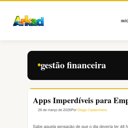
Pular
para
o
INÍ
conteúdo
gestão financeira
Apps Imperdíveis para Em
26 de março de 2026
Por
Diego Castanheira
Sabe aquela sensação de que o dia deveria ter 48 h