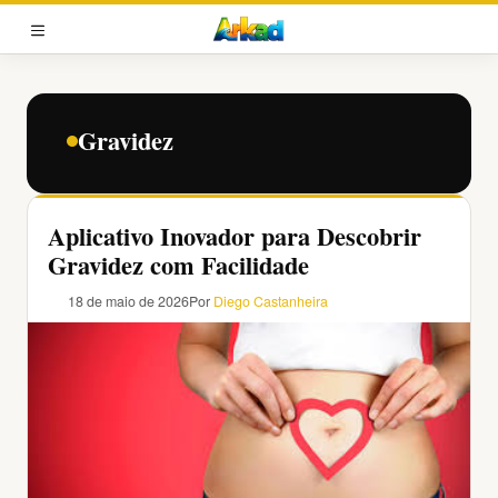
Pular
para
MENU
o
conteúdo
Gravidez
Aplicativo Inovador para Descobrir
Gravidez com Facilidade
18 de maio de 2026
Por
Diego Castanheira