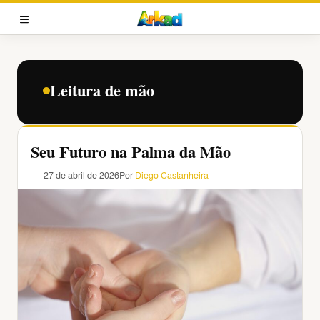
Pular
para
MENU
o
conteúdo
Leitura de mão
Seu Futuro na Palma da Mão
27 de abril de 2026
Por
Diego Castanheira