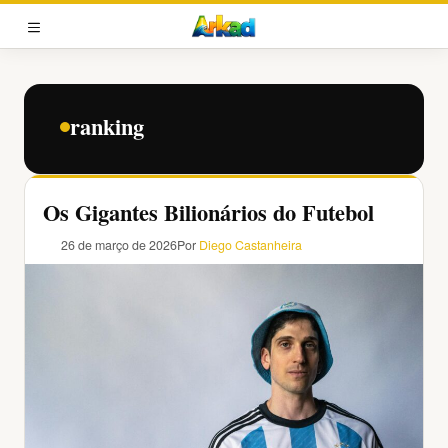
Pular
para
MENU
o
conteúdo
ranking
Os Gigantes Bilionários do Futebol
26 de março de 2026
Por
Diego Castanheira