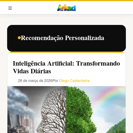
Pular
para
MENU
o
conteúdo
Recomendação Personalizada
Inteligência Artificial: Transformando
Vidas Diárias
26 de março de 2026
Por
Diego Castanheira