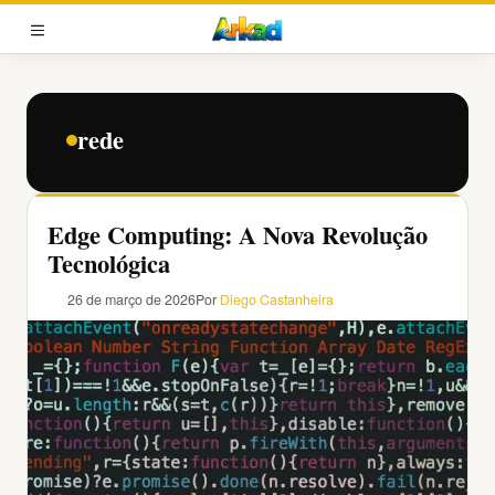
Pular
para
MENU
o
conteúdo
rede
Edge Computing: A Nova Revolução
Tecnológica
26 de março de 2026
Por
Diego Castanheira