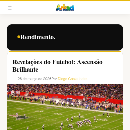
Pular
para
MENU
o
conteúdo
Rendimento.
Revelações do Futebol: Ascensão
Brilhante
26 de março de 2026
Por
Diego Castanheira