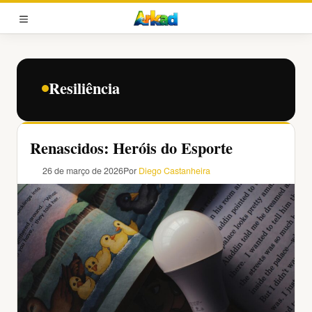
Pular
para
MENU
o
conteúdo
Resiliência
Renascidos: Heróis do Esporte
26 de março de 2026
Por
Diego Castanheira