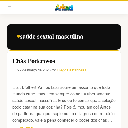
Pular
para
MENU
o
conteúdo
saúde sexual masculina
Chás Poderosos
27 de março de 2026
Por
Diego Castanheira
E aí, brother! Vamos falar sobre um assunto que todo
mundo curte, mas nem sempre comenta abertamente:
saúde sexual masculina. E se eu te contar que a solução
pode estar na sua cozinha? Pois é, meu amigo! Antes
de partir pra qualquer suplemento milagroso ou remédio
complicado, vale a pena conhecer o poder dos chás …
Ler mais