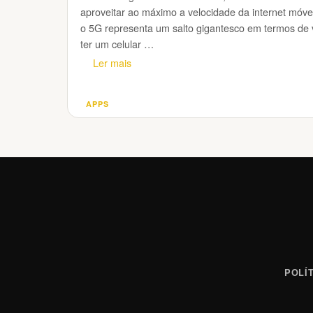
aproveitar ao máximo a velocidade da internet móvel
o 5G representa um salto gigantesco em termos de v
ter um celular …
Ler mais
APPS
Categorias
POLÍ