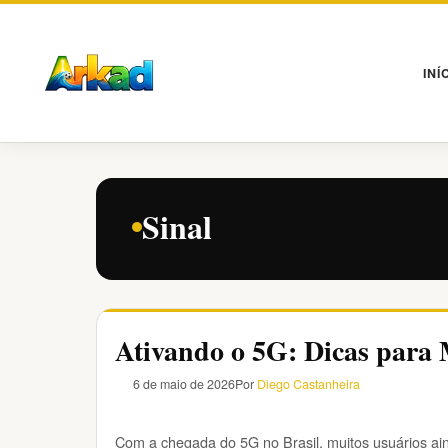
Pular
para
o
INÍ
conteúdo
Sinal
Ativando o 5G: Dicas para 
6 de maio de 2026
Por
Diego Castanheira
Com a chegada do 5G no Brasil, muitos usuários ai