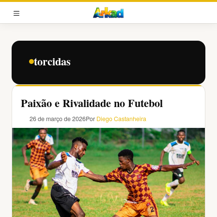
Pular
para
MENU
o
conteúdo
torcidas
Paixão e Rivalidade no Futebol
26 de março de 2026
Por
Diego Castanheira