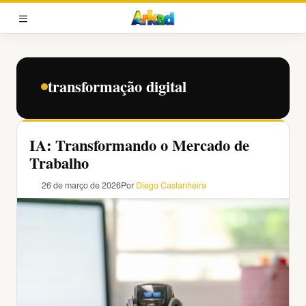
Pular
para
MENU
o
conteúdo
transformação digital
IA: Transformando o Mercado de
Trabalho
26 de março de 2026
Por
Diego Castanheira