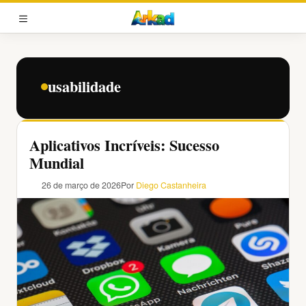
Pular
para
MENU
o
conteúdo
usabilidade
Aplicativos Incríveis: Sucesso
Mundial
26 de março de 2026
Por
Diego Castanheira