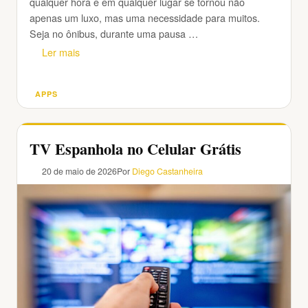
qualquer hora e em qualquer lugar se tornou não
apenas um luxo, mas uma necessidade para muitos.
Seja no ônibus, durante uma pausa …
Ler mais
APPS
Categorias
TV Espanhola no Celular Grátis
20 de maio de 2026
Por
Diego Castanheira