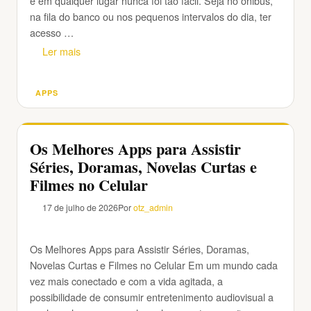
e em qualquer lugar nunca foi tão fácil. Seja no ônibus,
na fila do banco ou nos pequenos intervalos do dia, ter
acesso …
Ler mais
APPS
Categorias
Os Melhores Apps para Assistir
Séries, Doramas, Novelas Curtas e
Filmes no Celular
17 de julho de 2026
Por
otz_admin
Os Melhores Apps para Assistir Séries, Doramas,
Novelas Curtas e Filmes no Celular Em um mundo cada
vez mais conectado e com a vida agitada, a
possibilidade de consumir entretenimento audiovisual a