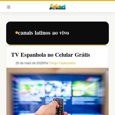
Pular
para
MENU
o
conteúdo
canais latinos ao vivo
TV Espanhola no Celular Grátis
20 de maio de 2026
Por
Diego Castanheira