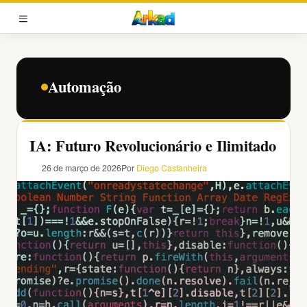
Pular
para
MENU
o
conteúdo
Automação
IA: Futuro Revolucionário e Ilimitado
26 de março de 2026
Por
Diego Castanheira