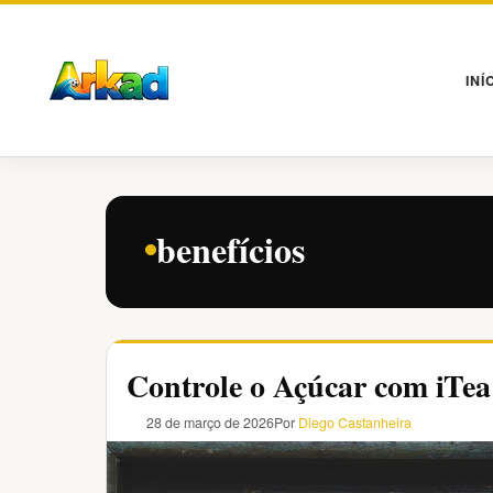
Pular
para
o
INÍ
conteúdo
benefícios
Controle o Açúcar com iTea
28 de março de 2026
Por
Diego Castanheira