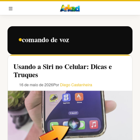
Pular
para
MENU
o
conteúdo
comando de voz
Usando a Siri no Celular: Dicas e
Truques
16 de maio de 2026
Por
Diego Castanheira