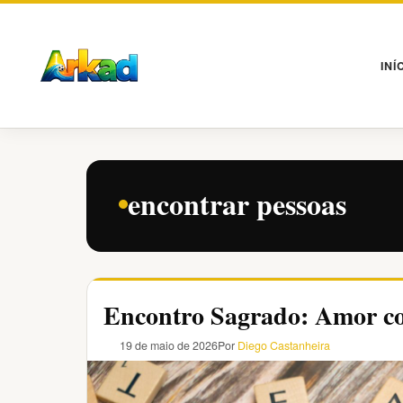
Pular
para
o
INÍ
conteúdo
encontrar pessoas
Encontro Sagrado: Amor c
19 de maio de 2026
Por
Diego Castanheira