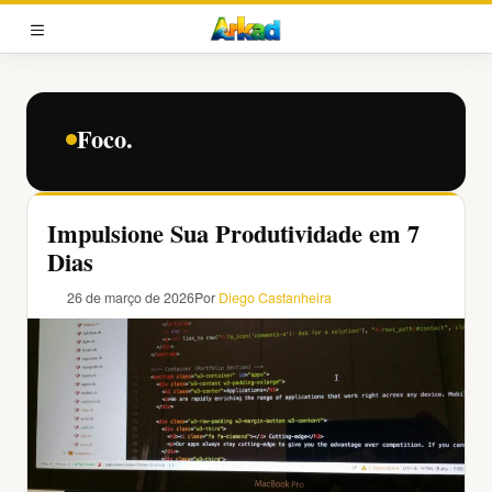
Pular
para
MENU
o
conteúdo
Foco.
Impulsione Sua Produtividade em 7
Dias
26 de março de 2026
Por
Diego Castanheira