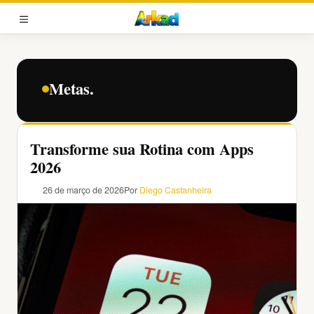
Pular
para
MENU
o
conteúdo
Metas.
Transforme sua Rotina com Apps
2026
26 de março de 2026
Por
Diego Castanheira