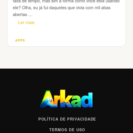
falta de tempo, mas sim a forma como você está usando
ele? Olha, eu já fui daqueles que vivia com mil abas
abertas …
Ler mais
APPS
Categorias
POLÍTICA DE PRIVACIDADE
TERMOS DE USO