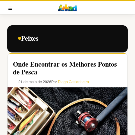
Pular
para
MENU
o
conteúdo
Peixes
Onde Encontrar os Melhores Pontos
de Pesca
21 de maio de 2026
Por
Diego Castanheira